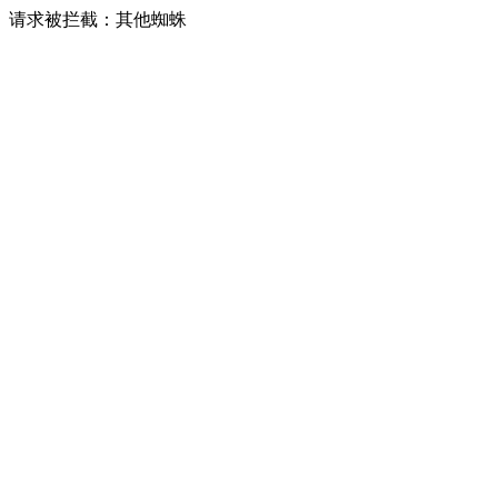
请求被拦截：其他蜘蛛