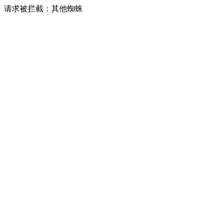
请求被拦截：其他蜘蛛