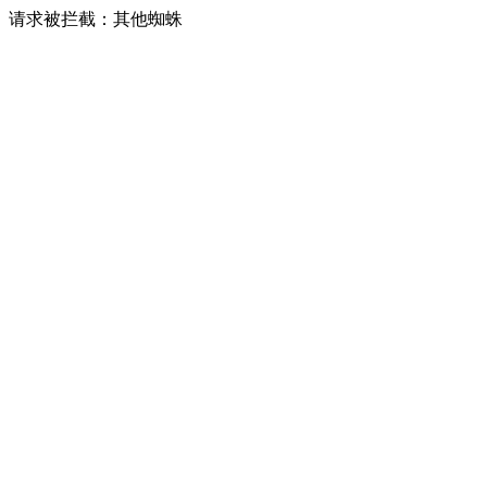
请求被拦截：其他蜘蛛