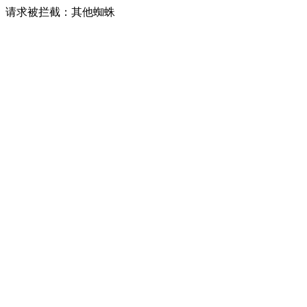
请求被拦截：其他蜘蛛