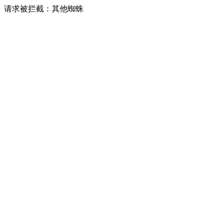
请求被拦截：其他蜘蛛