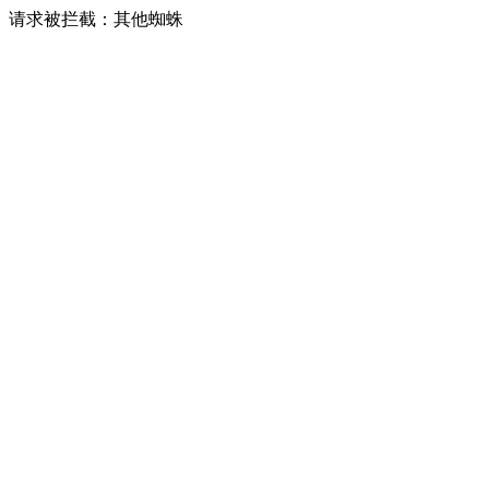
请求被拦截：其他蜘蛛