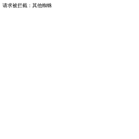
请求被拦截：其他蜘蛛