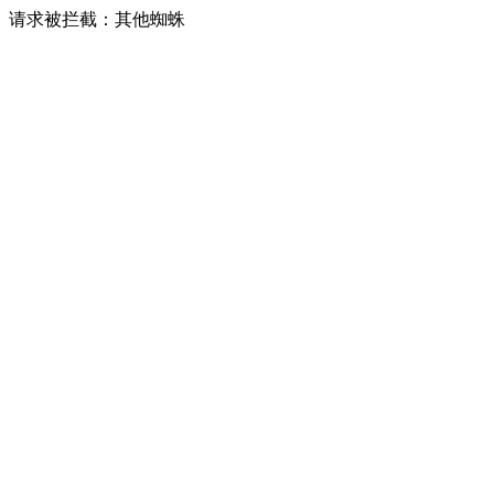
请求被拦截：其他蜘蛛