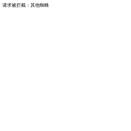
请求被拦截：其他蜘蛛