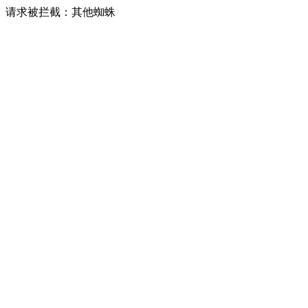
请求被拦截：其他蜘蛛