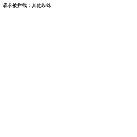
请求被拦截：其他蜘蛛