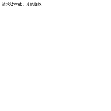
请求被拦截：其他蜘蛛