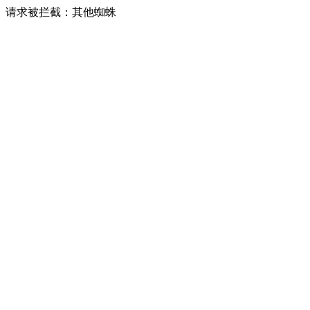
请求被拦截：其他蜘蛛