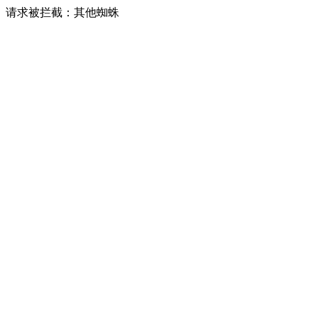
请求被拦截：其他蜘蛛