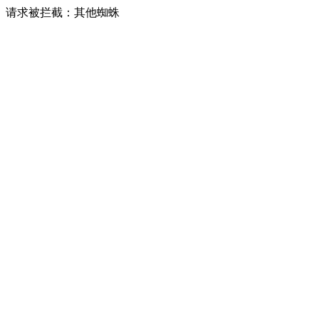
请求被拦截：其他蜘蛛