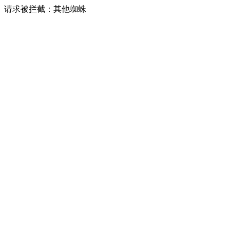
请求被拦截：其他蜘蛛