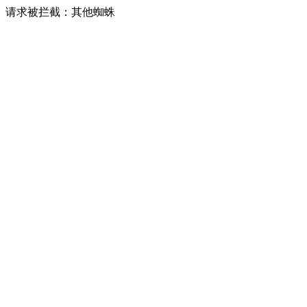
请求被拦截：其他蜘蛛