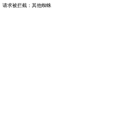
请求被拦截：其他蜘蛛