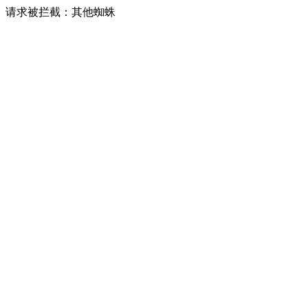
请求被拦截：其他蜘蛛