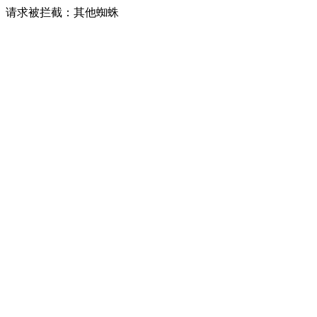
请求被拦截：其他蜘蛛