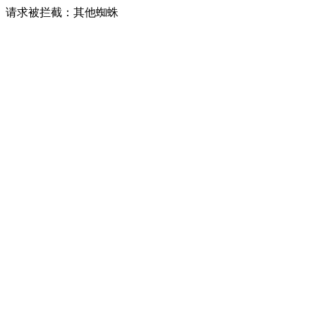
请求被拦截：其他蜘蛛