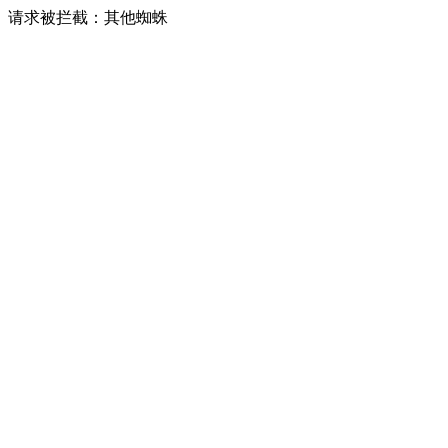
请求被拦截：其他蜘蛛