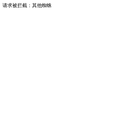
请求被拦截：其他蜘蛛