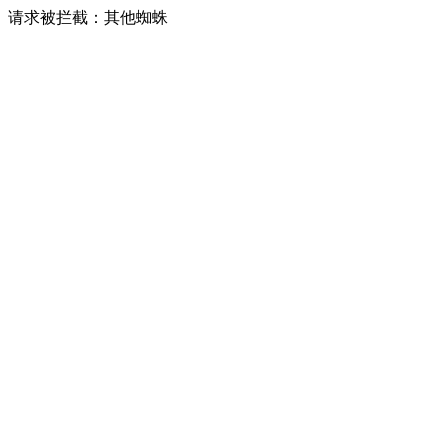
请求被拦截：其他蜘蛛