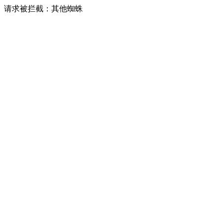
请求被拦截：其他蜘蛛