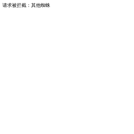
请求被拦截：其他蜘蛛