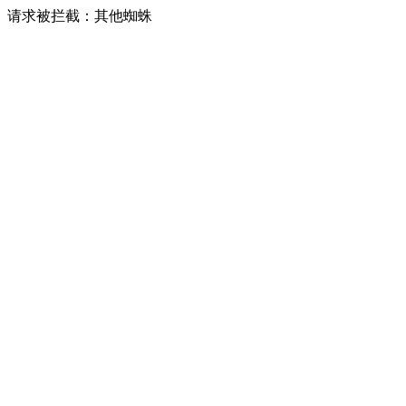
请求被拦截：其他蜘蛛