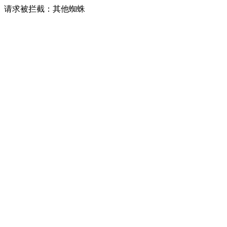
请求被拦截：其他蜘蛛