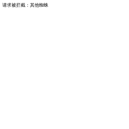
请求被拦截：其他蜘蛛