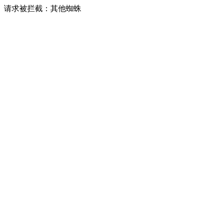
请求被拦截：其他蜘蛛