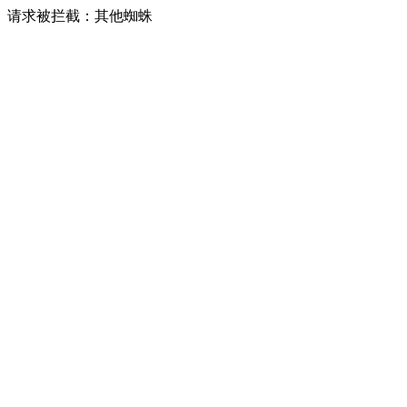
请求被拦截：其他蜘蛛