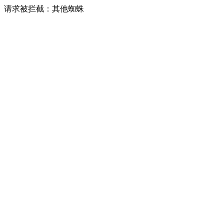
请求被拦截：其他蜘蛛