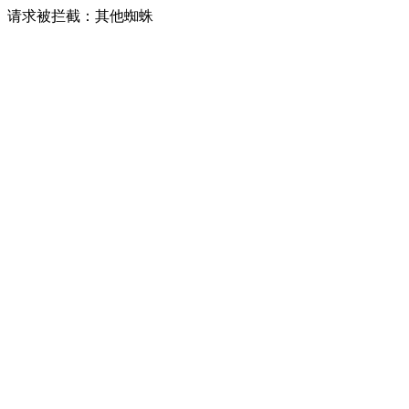
请求被拦截：其他蜘蛛