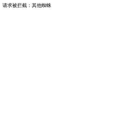
请求被拦截：其他蜘蛛