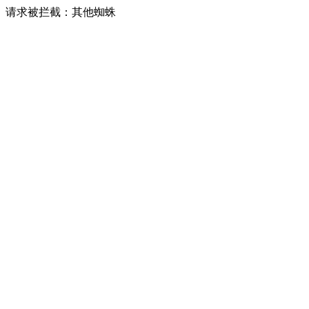
请求被拦截：其他蜘蛛