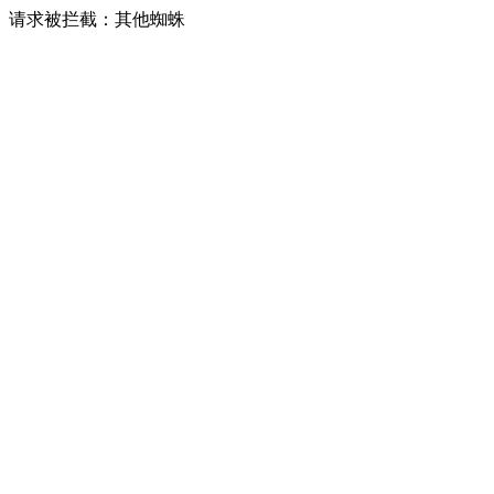
请求被拦截：其他蜘蛛