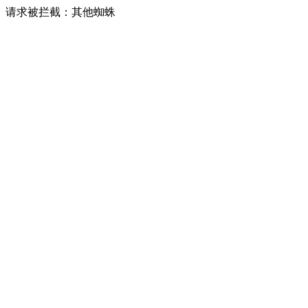
请求被拦截：其他蜘蛛