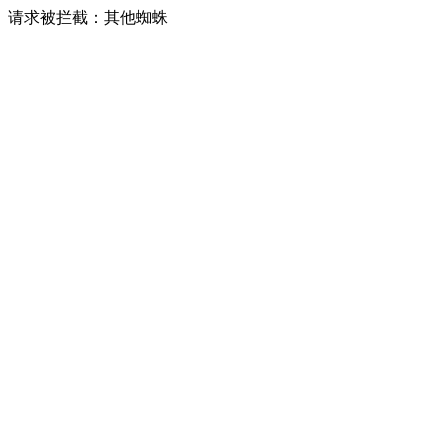
请求被拦截：其他蜘蛛