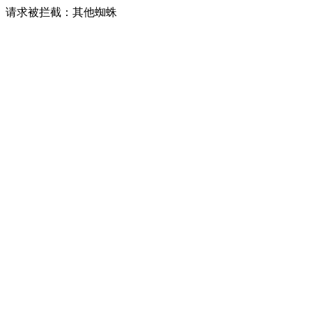
请求被拦截：其他蜘蛛