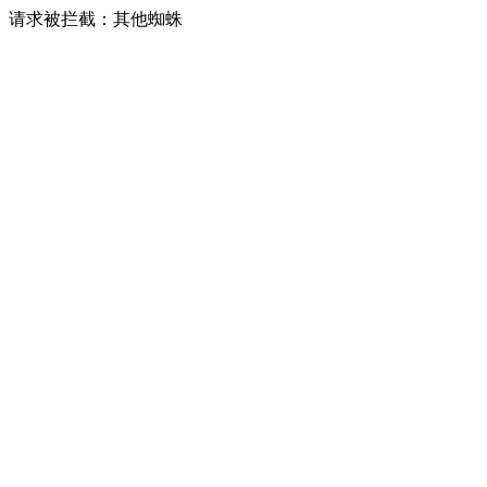
请求被拦截：其他蜘蛛