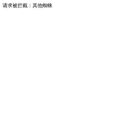
请求被拦截：其他蜘蛛