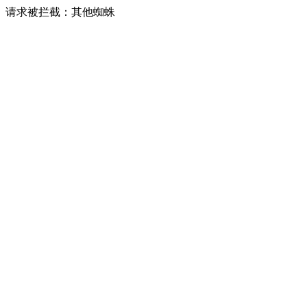
请求被拦截：其他蜘蛛