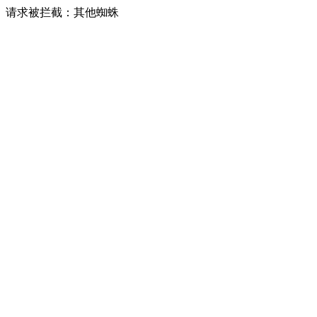
请求被拦截：其他蜘蛛