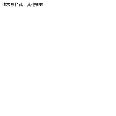
请求被拦截：其他蜘蛛